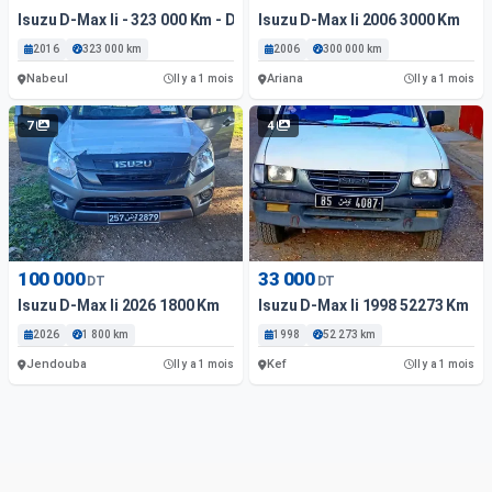
Isuzu D-Max Ii - 323 000 Km - Diesel
Isuzu D-Max Ii 2006 3000 Km
2016
323 000 km
2006
300 000 km
Nabeul
Ariana
Il y a 1 mois
Il y a 1 mois
7
4
100 000
33 000
DT
DT
Isuzu D-Max Ii 2026 1800 Km
Isuzu D-Max Ii 1998 52273 Km
2026
1 800 km
1998
52 273 km
Jendouba
Kef
Il y a 1 mois
Il y a 1 mois