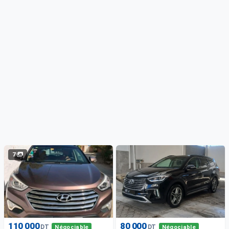
7
110 000
80 000
DT
DT
Négociable
Négociable