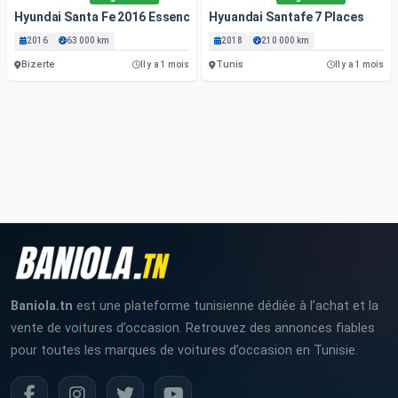
Hyundai Santa Fe 2016 Essence 63 000 Km Bizerte
Hyuandai Santafe 7 Places
2016
63 000 km
2018
210 000 km
Bizerte
Tunis
Il y a 1 mois
Il y a 1 mois
Baniola.tn
est une plateforme tunisienne dédiée à l’achat et la
vente de voitures d’occasion. Retrouvez des annonces fiables
pour toutes les marques de voitures d’occasion en Tunisie.