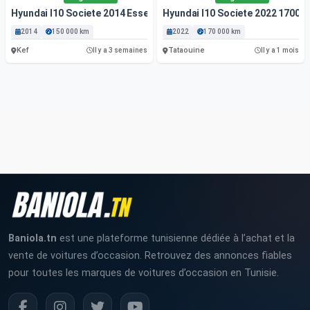
Hyundai I10 Societe 2014 Essence
Hyundai I10 Societe 2022 17000
2014
150 000 km
2022
170 000 km
Kef
Tataouine
Il y a 3 semaines
Il y a 1 mois
Baniola.tn
est une plateforme tunisienne dédiée à l’achat et la
vente de voitures d’occasion. Retrouvez des annonces fiables
pour toutes les marques de voitures d’occasion en Tunisie.