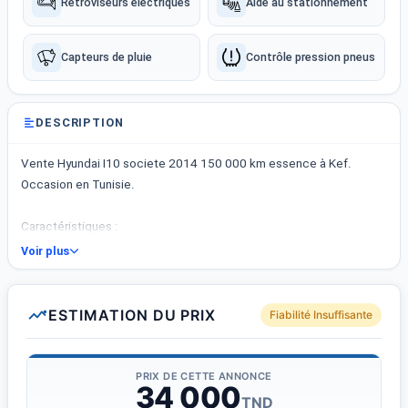
Rétroviseurs électriques
Aide au stationnement
Capteurs de pluie
Contrôle pression pneus
DESCRIPTION
Vente Hyundai I10 societe 2014 150 000 km essence à Kef.
Occasion en Tunisie.
Caractéristiques :
- Hyundai I10 societe
Voir plus
- Année : 2014
- Kilométrage : 150 000 km
- Carburant : Essence
ESTIMATION DU PRIX
Fiabilité Insuffisante
- Boîte de vitesse : Manuelle
- Jantes aluminium
- Start &amp;amp; Stop
PRIX DE CETTE ANNONCE
34 000
- Rétroviseurs électriques
TND