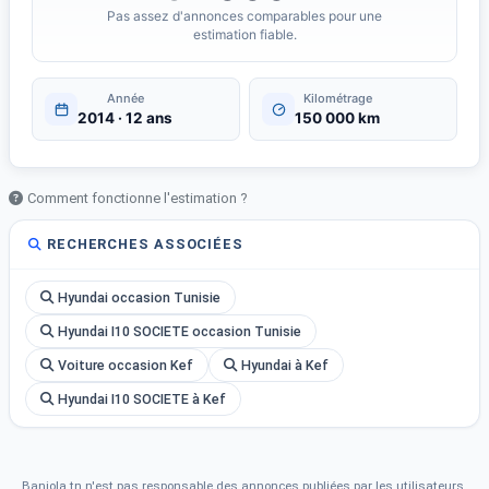
- Capteurs de pluie
Pas assez d'annonces comparables pour une
- Contrôle pression pneus
estimation fiable.
- ABS
- Fermeture centrale
Année
Kilométrage
- Airbags
2014 · 12 ans
150 000 km
- Limiteur De Vitesse
- Aide au stationnement
Comment fonctionne l'estimation ?
Contactez-nous pour plus d&amp;#039;informations sur ce
véhicule disponible en Tunisie.
RECHERCHES ASSOCIÉES
Hyundai occasion Tunisie
Hyundai I10 SOCIETE occasion Tunisie
Voiture occasion Kef
Hyundai à Kef
Hyundai I10 SOCIETE à Kef
Baniola.tn n'est pas responsable des annonces publiées par les utilisateurs.