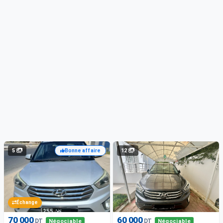
5
12
Bonne affaire
Échange
70 000
60 000
DT
DT
Négociable
Négociable