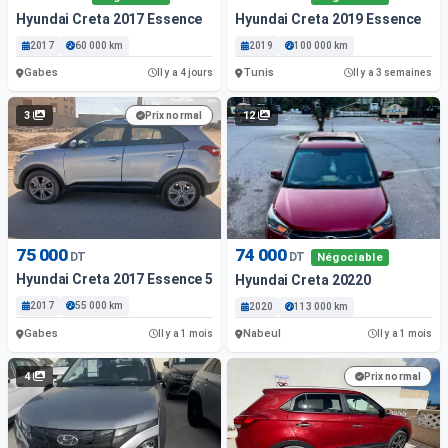
Hyundai Creta 2017 Essence
Hyundai Creta 2019 Essence
2017
60 000 km
2019
100 000 km
Gabes
Tunis
Il y a 4 jours
Il y a 3 semaines
3
12
Prix normal
75 000
74 000
DT
DT
Négociable
Hyundai Creta 2017 Essence 55 000 Km Gabes
Hyundai Creta 20220
2017
55 000 km
2020
113 000 km
Gabes
Nabeul
Il y a 1 mois
Il y a 1 mois
4
Prix normal