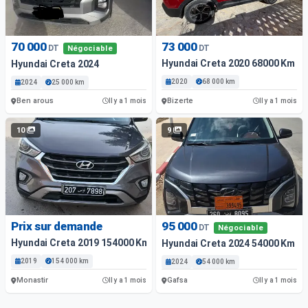
70 000
73 000
DT
DT
Négociable
Hyundai Creta 2020 68000 Km
Hyundai Creta 2024
2020
68 000 km
2024
25 000 km
Ben arous
Bizerte
Il y a 1 mois
Il y a 1 mois
10
9
Prix sur demande
95 000
DT
Négociable
Hyundai Creta 2019 154000 Km
Hyundai Creta 2024 54000 Km
2019
154 000 km
2024
54 000 km
Monastir
Gafsa
Il y a 1 mois
Il y a 1 mois