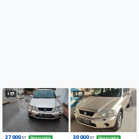
5
3
27 000
30 000
DT
DT
Négociable
Négociable