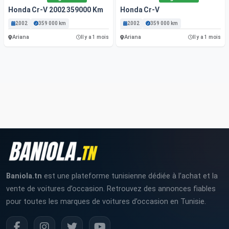
Honda Cr-V 2002 359000 Km
Honda Cr-V
2002
359 000 km
2002
359 000 km
Ariana
Ariana
Il y a 1 mois
Il y a 1 mois
Baniola.tn
est une plateforme tunisienne dédiée à l’achat et la
vente de voitures d’occasion. Retrouvez des annonces fiables
pour toutes les marques de voitures d’occasion en Tunisie.