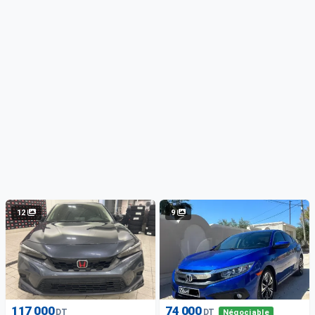
12
9
117 000
74 000
DT
DT
Négociable