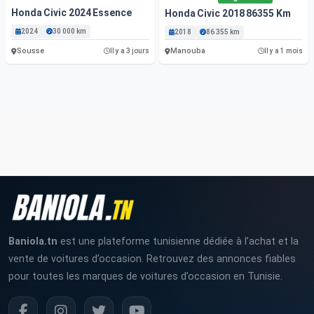
Honda Civic 2024 Essence
Honda Civic 2018 86355 Km
2024
30 000 km
2018
86 355 km
Sousse
Manouba
Il y a 3 jours
Il y a 1 mois
Baniola.tn
est une plateforme tunisienne dédiée à l’achat et la
vente de voitures d’occasion. Retrouvez des annonces fiables
pour toutes les marques de voitures d’occasion en Tunisie.