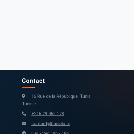
Contact
16 Rue de la République, Tunis,
Tunisie
+216 29 462 178
contact@baniola.tn
Lun - Ven : 9h - 18h