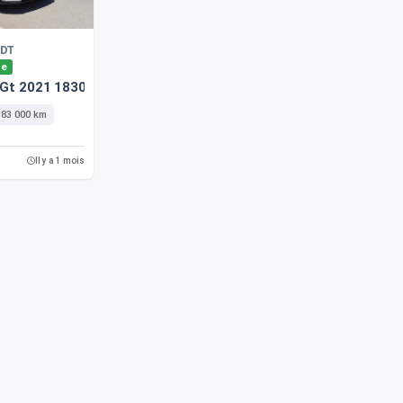
DT
le
-Gt 2021 183000 Km
183 000 km
Il y a 1 mois