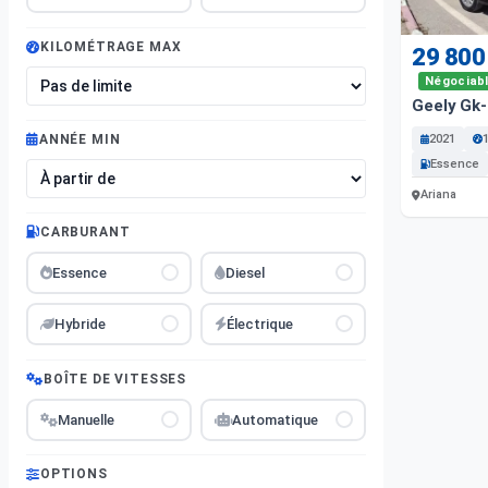
KILOMÉTRAGE MAX
29 800
Négociab
Geely Gk
2021
ANNÉE MIN
Essence
Ariana
CARBURANT
Essence
Diesel
Hybride
Électrique
BOÎTE DE VITESSES
Manuelle
Automatique
OPTIONS