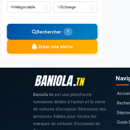
Négociable
Échange
Rechercher
1
Créer une alerte
Navi
Accuei
Baniola.tn
est une plateforme
tunisienne dédiée à l’achat et la vente
Recher
de voitures d’occasion. Retrouvez des
Dépos
annonces fiables pour toutes les
Guide 
marques de voitures d’occasion en