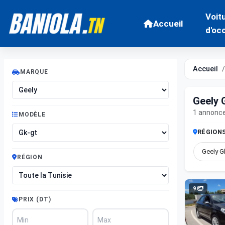
Voit
Accueil
d'oc
Accueil
MARQUE
Geely 
1 annonc
MODÈLE
RÉGION
Geely G
RÉGION
9
PRIX (DT)