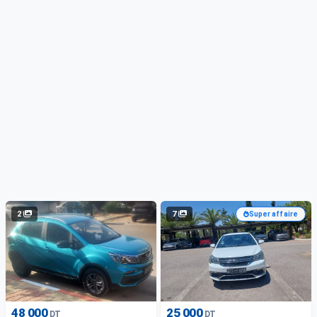
2
7
Super affaire
48 000
25 000
DT
DT