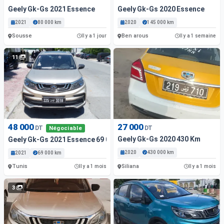
Geely Gk-Gs 2021 Essence
Geely Gk-Gs 2020 Essence
2021
80 000 km
2020
145 000 km
Sousse
Ben arous
Il y a 1 jour
Il y a 1 semaine
11
48 000
27 000
DT
DT
Négociable
Geely Gk-Gs 2020 430 Km
Geely Gk-Gs 2021 Essence 69 000 Km Tunis
2020
430 000 km
2021
69 000 km
Tunis
Siliana
Il y a 1 mois
Il y a 1 mois
3