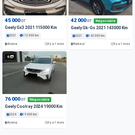
45 000
42 000
DT
DT
Négociable
Geely Gx3 2021 115000 Km
Geely Gk-Gs 2021 143000 Km
2021
115 000 km
2021
143 000 km
Ariana
Nabeul
Il y a 1 mois
Il y a 1 mois
6
76 000
DT
Négociable
Geely Coolray 2024 19000 Km
2024
19 000 km
Ariana
Il y a 1 mois