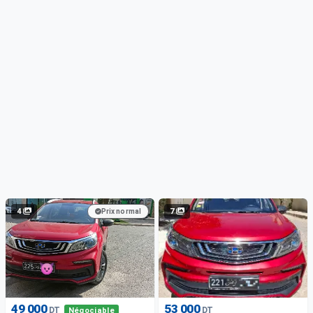
4
7
Prix normal
49 000
53 000
DT
DT
Négociable