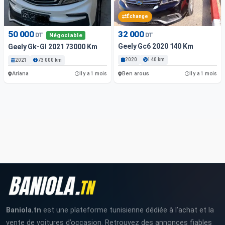
Échange
50 000
32 000
DT
DT
Négociable
Geely Gc6 2020 140 Km
Geely Gk-Gl 2021 73000 Km
2020
140 km
2021
73 000 km
Ariana
Ben arous
Il y a 1 mois
Il y a 1 mois
Baniola.tn
est une plateforme tunisienne dédiée à l’achat et la
vente de voitures d’occasion. Retrouvez des annonces fiables