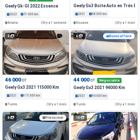
Geely Gx3 Boite Auto en Trés Bo
Geely Gk-Gl 2022 Essence
2021
68 000 km
2022
71 000 km
Ariana
Sousse
Il y a 1 semaine
Il y a 1 mois
3
6
Bonne affaire
46 000
44 000
DT
DT
Négociable
Geely Gx3 2021 115000 Km
Geely Gx3 2021 94000 Km
2021
115 000 km
2021
94 000 km
Tunis
Tunis
Il y a 1 mois
Il y a 1 mois
6
10
Prix normal