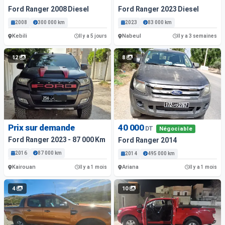
Ford Ranger 2008 Diesel
Ford Ranger 2023 Diesel
2008
300 000 km
2023
83 000 km
Kebili
Nabeul
Il y a 5 jours
Il y a 3 semaines
12
8
Prix sur demande
40 000
DT
Négociable
Ford Ranger 2023 - 87 000 Km - Diesel
Ford Ranger 2014
2016
87 000 km
2014
495 000 km
Kairouan
Ariana
Il y a 1 mois
Il y a 1 mois
4
10