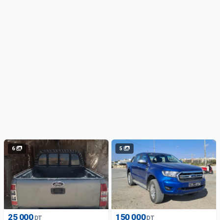
6
5
25 000
150 000
DT
DT