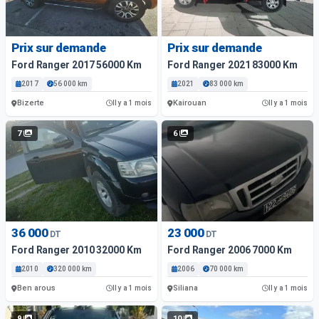
Prix sur demande
Prix sur demande
Ford Ranger 2017 56000 Km
Ford Ranger 2021 83000 Km
2017
56 000 km
2021
83 000 km
Bizerte
Kairouan
Il y a 1 mois
Il y a 1 mois
7
6
36 000
23 000
DT
DT
Ford Ranger 2010 32000 Km
Ford Ranger 2006 7000 Km
2010
320 000 km
2006
70 000 km
Ben arous
Siliana
Il y a 1 mois
Il y a 1 mois
9
10