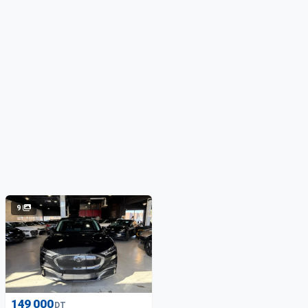
9
149 000
DT