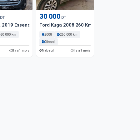
30 000
DT
DT
a 2019 Essence 160 000 Km Sfax
Ford Kuga 2008 260 Km
160 000 km
2008
260 000 km
Diesel
Nabeul
Il y a 1 mois
Il y a 1 mois