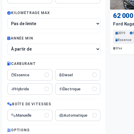
KILOMÉTRAGE MAX
62 000
Ford Kug
2019
ANNÉE MIN
Essence
Sfax
CARBURANT
Essence
Diesel
Hybride
Électrique
BOÎTE DE VITESSES
Manuelle
Automatique
OPTIONS