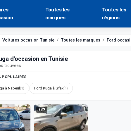
ures
Toutes les
Toutes les
casion
marques
régions
Voitures occasion Tunisie
Toutes les marques
Ford occasi
uga d'occasion en Tunisie
es trouvées
S POPULAIRES
ga à Nabeul
(1)
Ford Kuga à Sfax
(1)
3