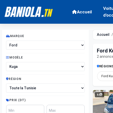
Voit
Accueil
d'oc
Accueil
MARQUE
Ford K
2 annonc
MODÈLE
RÉGION
Ford Ku
RÉGION
6
PRIX (DT)