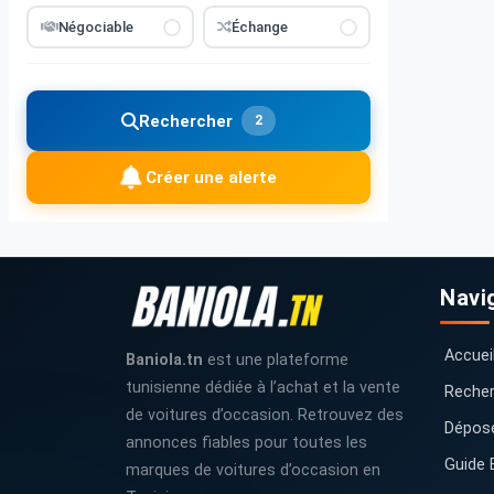
Négociable
Échange
Rechercher
2
Créer une alerte
Navi
Accuei
Baniola.tn
est une plateforme
tunisienne dédiée à l’achat et la vente
Recher
de voitures d’occasion. Retrouvez des
Dépos
annonces fiables pour toutes les
Guide 
marques de voitures d’occasion en