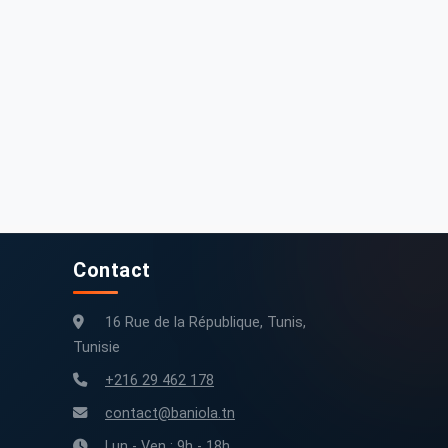
Contact
16 Rue de la République, Tunis,
Tunisie
+216 29 462 178
contact@baniola.tn
Lun - Ven : 9h - 18h