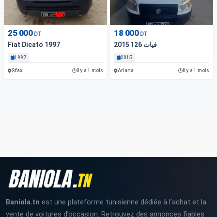
25 000
18 000
DT
DT
Fiat Dicato 1997
فيات 126 2015
1997
2015
Sfax
Ariana
Il y a 1 mois
Il y a 1 mois
Baniola.tn
est une plateforme tunisienne dédiée à l’achat et la
vente de voitures d’occasion. Retrouvez des annonces fiables