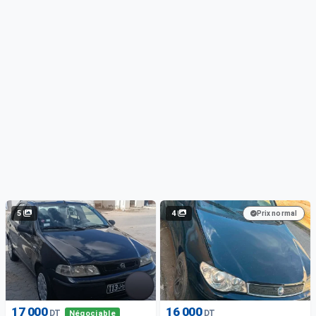
5
4
Prix normal
17 000
16 000
DT
DT
Négociable