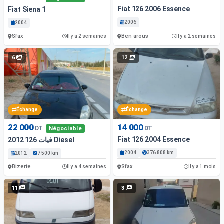
Fiat 126 2006 Essence
Fiat Siena 1
2006
2004
Sfax
Ben arous
Il y a 2 semaines
Il y a 2 semaines
6
12
Échange
Échange
22 000
14 000
DT
DT
Négociable
Fiat 126 2004 Essence
فيات 126 2012 Diesel
2004
376 808 km
2012
7 500 km
Bizerte
Sfax
Il y a 4 semaines
Il y a 1 mois
11
3