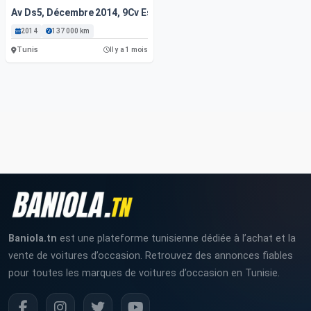
Av Ds5, Décembre 2014, 9Cv Essence, 1357000 Km. ‎
2014
137 000 km
Tunis
Il y a 1 mois
Baniola.tn
est une plateforme tunisienne dédiée à l’achat et la
vente de voitures d’occasion. Retrouvez des annonces fiables
pour toutes les marques de voitures d’occasion en Tunisie.