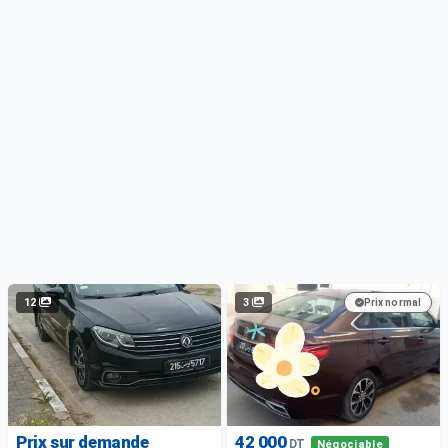
12
3
Prix normal
Prix sur demande
42 000
DT
Négociable