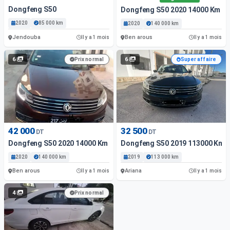
Dongfeng S50
Dongfeng S50 2020 14000 Km
2020
85 000 km
2020
140 000 km
Jendouba
Ben arous
Il y a 1 mois
Il y a 1 mois
6
6
Prix normal
Super affaire
42 000
32 500
DT
DT
Dongfeng S50 2020 14000 Km
Dongfeng S50 2019 113000 Km
2020
140 000 km
2019
113 000 km
Ben arous
Ariana
Il y a 1 mois
Il y a 1 mois
4
Prix normal