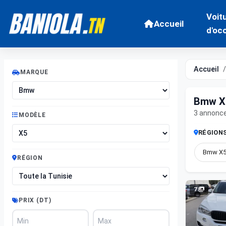
Voit
Accueil
d'oc
Accueil
MARQUE
Bmw X5
3 annonc
MODÈLE
RÉGION
Bmw X5 
RÉGION
7
PRIX (DT)