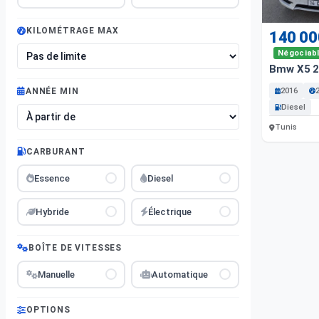
KILOMÉTRAGE MAX
140 00
Négociab
Bmw X5 2
2016
ANNÉE MIN
Diesel
Tunis
CARBURANT
Essence
Diesel
Hybride
Électrique
BOÎTE DE VITESSES
Manuelle
Automatique
OPTIONS