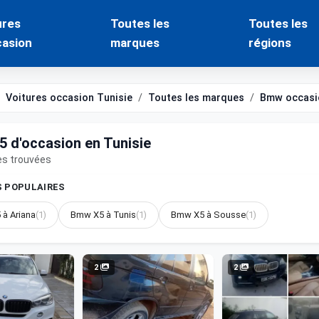
ures
Toutes les
Toutes les
casion
marques
régions
Voitures occasion Tunisie
Toutes les marques
Bmw occasi
 d'occasion en Tunisie
es trouvées
S POPULAIRES
à Ariana
(1)
Bmw X5 à Tunis
(1)
Bmw X5 à Sousse
(1)
2
2