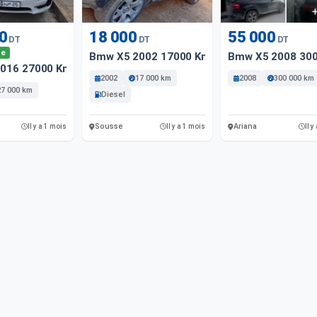
0
18 000
55 000
DT
DT
DT
le
Bmw X5 2002 17000 Km
Bmw X5 2008 30
016 27000 Km
2002
17 000 km
2008
300 000 km
27 000 km
Diesel
Sousse
Ariana
Il y a 1 mois
Il y a 1 mois
Il y