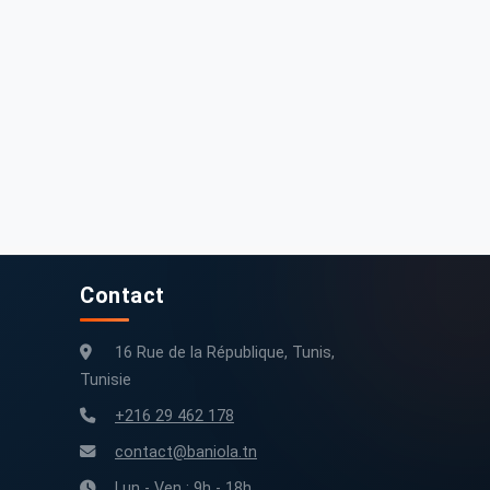
Contact
16 Rue de la République, Tunis,
Tunisie
+216 29 462 178
contact@baniola.tn
Lun - Ven : 9h - 18h