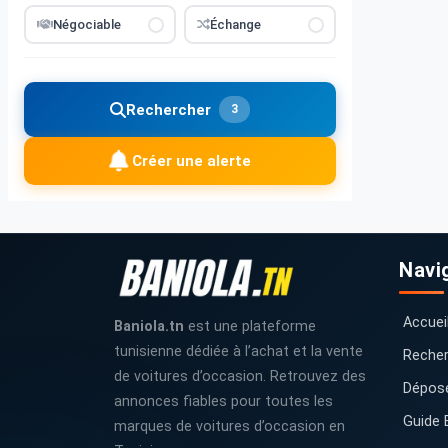
Négociable
Échange
Rechercher
3
Créer une alerte
Navi
Accuei
Baniola.tn
est une plateforme
tunisienne dédiée à l’achat et la vente
Recher
de voitures d’occasion. Retrouvez des
Dépos
annonces fiables pour toutes les
Guide 
marques de voitures d’occasion en