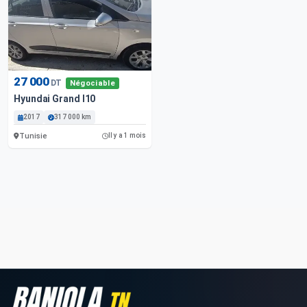
27 000
DT
Négociable
Hyundai Grand I10
2017
317 000 km
Tunisie
Il y a 1 mois