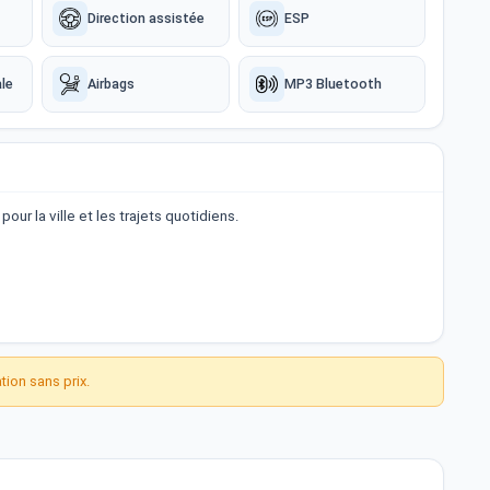
Direction assistée
ESP
le
Airbags
MP3 Bluetooth
ur la ville et les trajets quotidiens.
ion sans prix.