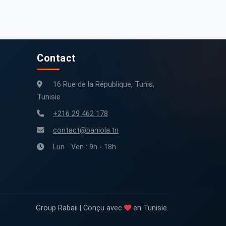
0 km
2015
160 000 km
2017
Contact
16 Rue de la République, Tunis,
Tunisie
+216 29 462 178
contact@baniola.tn
Lun - Ven : 9h - 18h
Group Rabaii | Conçu avec
en Tunisie.