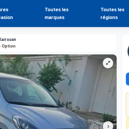
ures
Toutes les
Toutes les
casion
marques
régions
Kairouan
e Option