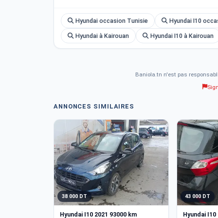
📍 Disponible à : Mansoura - Kairouan
Hyundai occasion Tunisie
Hyundai I10 occa
📞 Pour plus d&amp;#039;informations : 95213437
Hyundai à Kairouan
Hyundai I10 à Kairouan
Baniola.tn n'est pas responsabl
Sig
ANNONCES SIMILAIRES
38 000 DT
43 000 DT
Hyundai I10 2021 93000 km
Hyundai I10