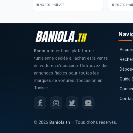
93 000 km
2021
26 200 km
Navi
Accuei
Baniola.tn
est une plateforme
tunisienne dédiée à l’achat et la vente
Recher
de voitures d’occasion. Retrouvez des
Dépos
annonces fiables pour toutes les
Guide 
marques de voitures d’occasion en
Tunisie.
Consei
Conta
© 2026
Baniola.tn
– Tous droits réservés.