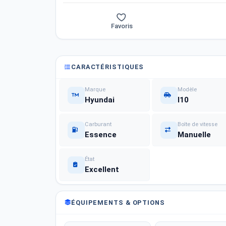
Favoris
CARACTÉRISTIQUES
Marque
Modèle
Hyundai
I10
Carburant
Boîte de vitesse
Essence
Manuelle
État
Excellent
ÉQUIPEMENTS & OPTIONS