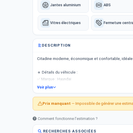
Jantes aluminium
ABS
Vitres électriques
Fermeture centra
DESCRIPTION
Citadine moderne, économique et confortable, idéale po
🔹 Détails du véhicule :
✅ Marque : Hyundai
✅ Modèle : Grand i10
Voir plus
✅ Année : 2022
✅ Moteur : Essence 4 cylindres
Prix manquant
— Impossible de générer une estimat
✅ Puissance : 5 CV
✅ Kilométrage : 109 000 km
Comment fonctionne l'estimation ?
✅ Certifiée
✅ Toute option ⭐
RECHERCHES ASSOCIÉES