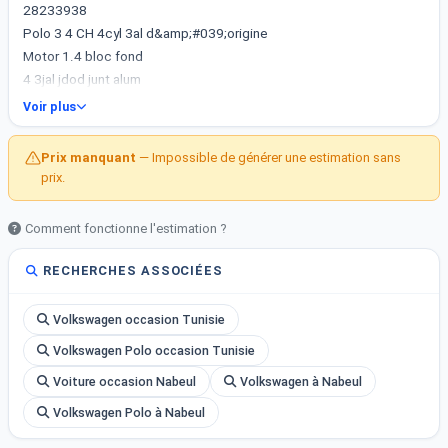
28233938
Polo 3 4 CH 4cyl 3al d&amp;#039;origine
Motor 1.4 bloc fond
4 3jal jdod junt alum
Batri jedida
Voir plus
Fermeture contral
System alarme
Prix manquant
— Impossible de générer une estimation sans
Béni Khaled nebeul
prix.
Comment fonctionne l'estimation ?
RECHERCHES ASSOCIÉES
Volkswagen occasion Tunisie
Volkswagen Polo occasion Tunisie
Voiture occasion Nabeul
Volkswagen à Nabeul
Volkswagen Polo à Nabeul