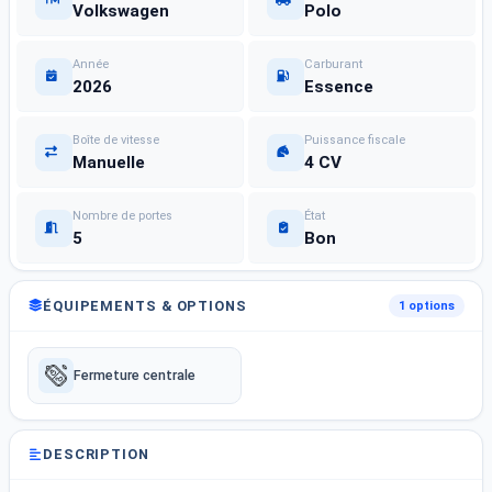
Volkswagen
Polo
Année
Carburant
2026
Essence
Boîte de vitesse
Puissance fiscale
Manuelle
4 CV
Nombre de portes
État
5
Bon
ÉQUIPEMENTS & OPTIONS
1 options
Fermeture centrale
DESCRIPTION