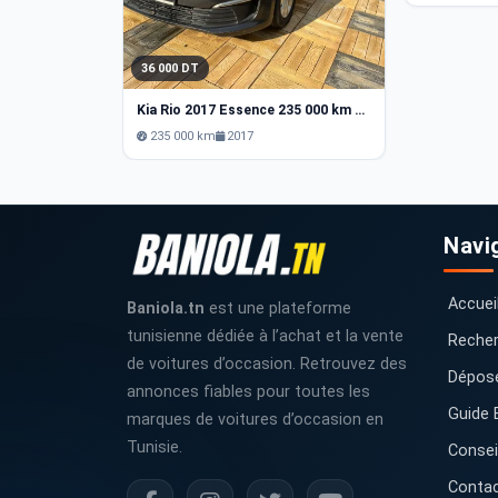
36 000 DT
Kia Rio 2017 Essence 235 000 km Manouba
235 000 km
2017
Navi
Accuei
Baniola.tn
est une plateforme
tunisienne dédiée à l’achat et la vente
Recher
de voitures d’occasion. Retrouvez des
Dépos
annonces fiables pour toutes les
Guide 
marques de voitures d’occasion en
Tunisie.
Consei
Conta