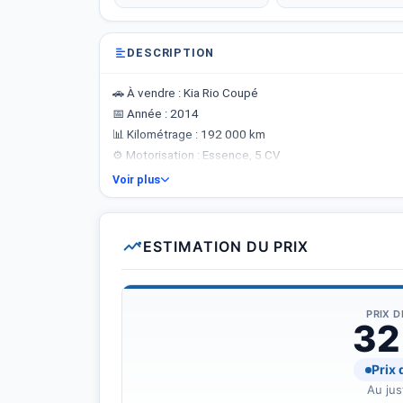
DESCRIPTION
​🚗 À vendre : Kia Rio Coupé
📅 Année : 2014
📊 Kilométrage : 192 000 km
⚙️ Motorisation : Essence, 5 CV
🕹️ Boîte : Manuelle
Voir plus
​📞​Options : Climatronic, vitres électriques, fermeture
recul, ordinateur de bord, poste d&amp;#039;origine,
☎️Tel 25176792
ESTIMATION DU PRIX
PRIX 
32
Prix
Au jus