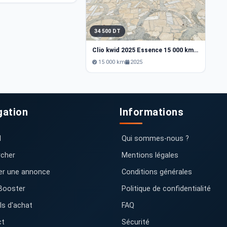
34 500 DT
Clio kwid 2025 Essence 15 000 km Nabeul
15 000 km
2025
gation
Informations
l
Qui sommes-nous ?
cher
Mentions légales
er une annonce
Conditions générales
Booster
Politique de confidentialité
ls d'achat
FAQ
ct
Sécurité