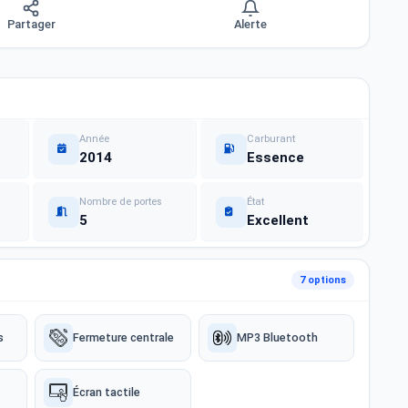
Partager
Alerte
Année
Carburant
2014
Essence
Nombre de portes
État
5
Excellent
7 options
s
Fermeture centrale
MP3 Bluetooth
Écran tactile