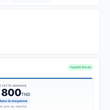
 centrale à distance, rétroviseurs électriques rabattables, radar de
 connectivité AUX/USB....
Fiabilité Élevée
DE CETTE ANNONCE
 800
TND
 dans la moyenne
te prix du marché