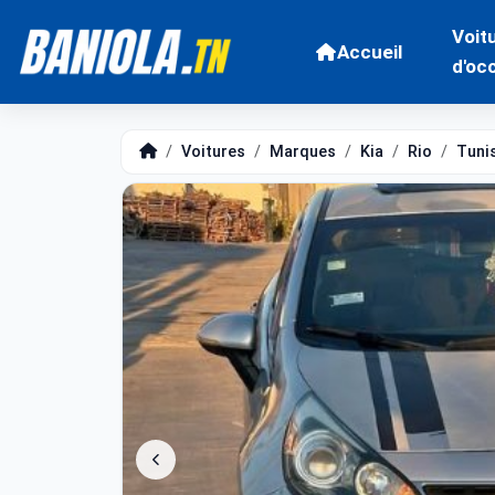
Voit
Accueil
d'oc
Voitures
Marques
Kia
Rio
Tuni