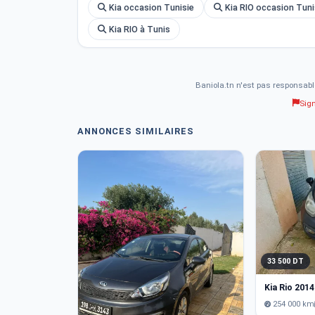
Kia occasion Tunisie
Kia RIO occasion Tuni
Kia RIO à Tunis
Baniola.tn n'est pas responsabl
Sig
ANNONCES SIMILAIRES
33 500 DT
Kia Rio 201
254 000 km