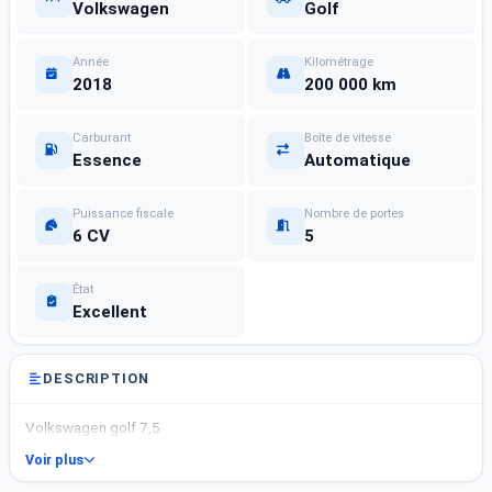
Volkswagen
Golf
Année
Kilométrage
2018
200 000 km
Carburant
Boîte de vitesse
Essence
Automatique
Puissance fiscale
Nombre de portes
6 CV
5
État
Excellent
DESCRIPTION
Volkswagen golf 7,5
Voir plus