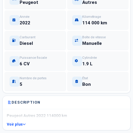
Peugeot
Autres
Année
Kilométrage
2022
114 000 km
Carburant
Boîte de vitesse
Diesel
Manuelle
Puissance fiscale
Cylindrée
6 CV
1.9 L
Nombre de portes
État
5
Bon
DESCRIPTION
Peugeot Autres 2022 114000 km
Voir plus