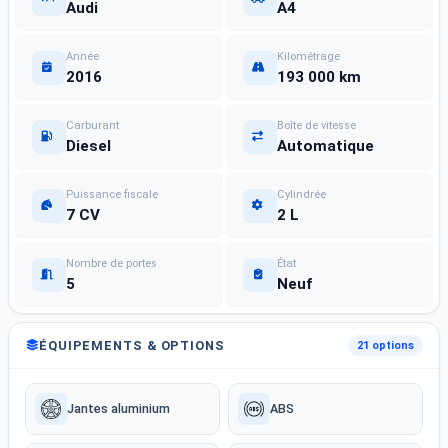
Audi
A4
Année
Kilométrage
2016
193 000 km
Carburant
Boîte de vitesse
Diesel
Automatique
Puissance fiscale
Cylindrée
7 CV
2 L
Nombre de portes
État
5
Neuf
ÉQUIPEMENTS & OPTIONS
21 options
Jantes aluminium
ABS