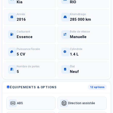
Kia
RIO
Année
Kilométrage
2016
285 000 km
Carburant
Boîte de vitesse
Essence
Manuelle
Puissance fiscale
Cylindrée
5 CV
1.4 L
Nombre de portes
État
5
Neuf
ÉQUIPEMENTS & OPTIONS
12 options
ABS
Direction assistée