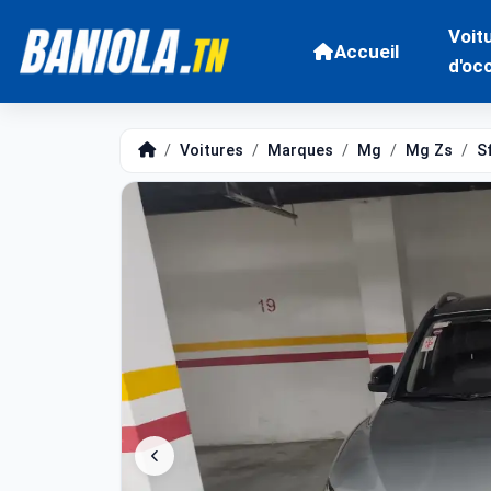
Voit
Accueil
d'oc
Voitures
Marques
Mg
Mg Zs
S