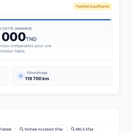
Fiabilité Insuffisante
DE CETTE ANNONCE
 000
TND
onces comparables pour une
imation fiable.
Kilométrage
119 700 km
unisie
Voiture occasion Sfax
MG à Sfax