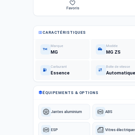
Favoris
CARACTÉRISTIQUES
Marque
Modèle
MG
MG ZS
Carburant
Boîte de vitesse
Essence
Automatiqu
ÉQUIPEMENTS & OPTIONS
Jantes aluminium
ABS
ESP
Vitres électrique