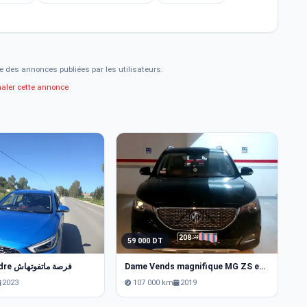
e des annonces publiées par les utilisateurs.
naler cette annonce
59 000 DT
5
Mg zs a vendre فرصة ماتفوتهاش
Dame Vends magnifique MG ZS entretenue avec le plus grand soin.
M
2023
107 000 km
2019