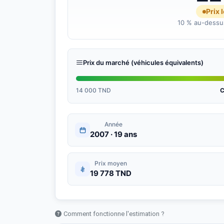
Prix 
???? Pour plus d’informations :
10 % au-dessus
GSM / WhatsApp : 98 774 181
Prix du marché (véhicules équivalents)
14 000 TND
C
Année
2007 · 19 ans
Prix moyen
19 778 TND
Comment fonctionne l'estimation ?