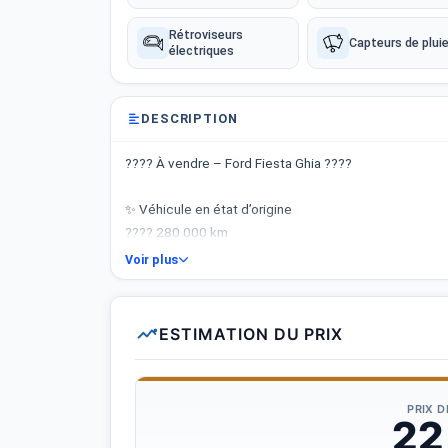
Rétroviseurs
Capteurs de plui
électriques
DESCRIPTION
???? À vendre – Ford Fiesta Ghia ????
✨ Véhicule en état d’origine
???? 280 000 km
Voir plus
✔️ Direction assistée
✔️ Vitres avant électriques
✔️ Rétroviseurs électriques
ESTIMATION DU PRIX
✔️ Feux automatiques
✔️ Anti-brouillard
PRIX 
✅ Voiture confortable, économique et fiable
22
✅ Entretien suivi régulièrement