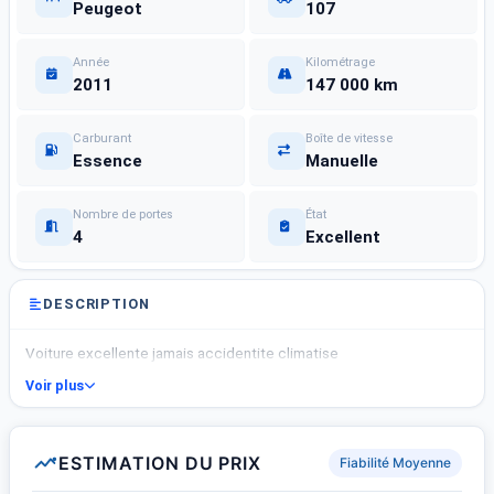
Peugeot
107
Année
Kilométrage
2011
147 000 km
Carburant
Boîte de vitesse
Essence
Manuelle
Nombre de portes
État
4
Excellent
DESCRIPTION
Voiture excellente jamais accidentite climatise
Voir plus
ESTIMATION DU PRIX
Fiabilité Moyenne