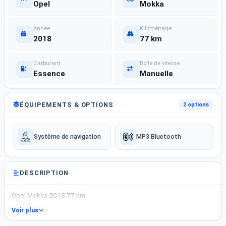
Opel
Mokka
Année
Kilométrage
2018
77 km
Carburant
Boîte de vitesse
Essence
Manuelle
ÉQUIPEMENTS & OPTIONS
2 options
Système de navigation
MP3 Bluetooth
DESCRIPTION
Opel Mokka 2018 77 km
Voir plus