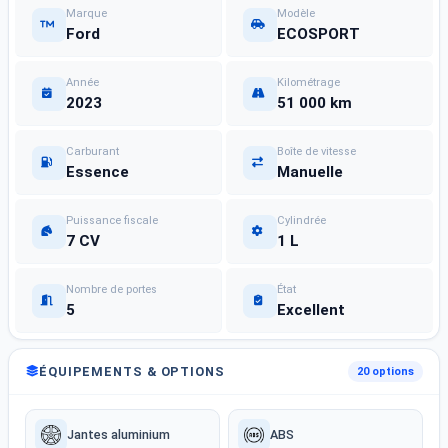
Marque
Modèle
Ford
ECOSPORT
Année
Kilométrage
2023
51 000 km
Carburant
Boîte de vitesse
Essence
Manuelle
Puissance fiscale
Cylindrée
7 CV
1 L
Nombre de portes
État
5
Excellent
ÉQUIPEMENTS & OPTIONS
20 options
Jantes aluminium
ABS