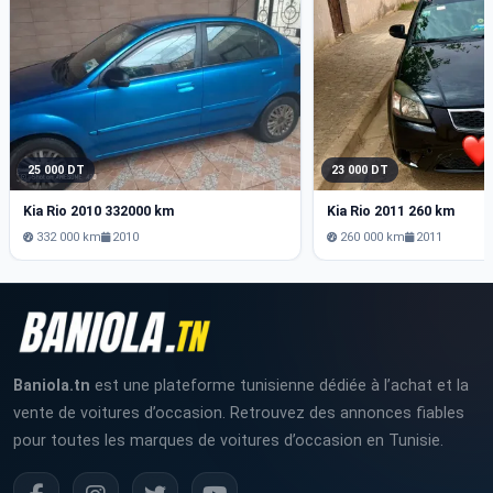
25 000 DT
23 000 DT
Kia Rio 2010 332000 km
Kia Rio 2011 260 km
332 000 km
2010
260 000 km
2011
Baniola.tn
est une plateforme tunisienne dédiée à l’achat et la
vente de voitures d’occasion. Retrouvez des annonces fiables
pour toutes les marques de voitures d’occasion en Tunisie.