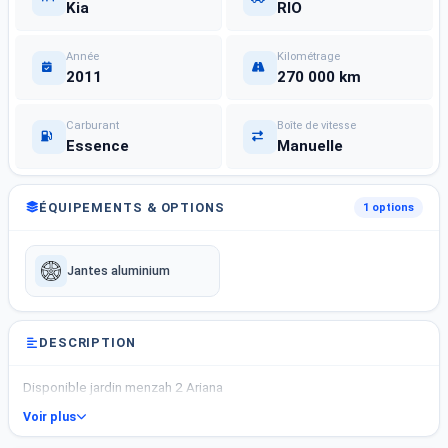
Kia
RIO
Année
Kilométrage
2011
270 000 km
Carburant
Boîte de vitesse
Essence
Manuelle
ÉQUIPEMENTS & OPTIONS
1 options
Jantes aluminium
DESCRIPTION
Disponible jardin menzah 2 Ariana
Voir plus