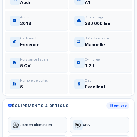
Audi
A1
Année
Kilométrage
2013
330 000 km
Carburant
Boîte de vitesse
Essence
Manuelle
Puissance fiscale
Cylindrée
5 CV
1.2 L
Nombre de portes
État
5
Excellent
ÉQUIPEMENTS & OPTIONS
18 options
Jantes aluminium
ABS