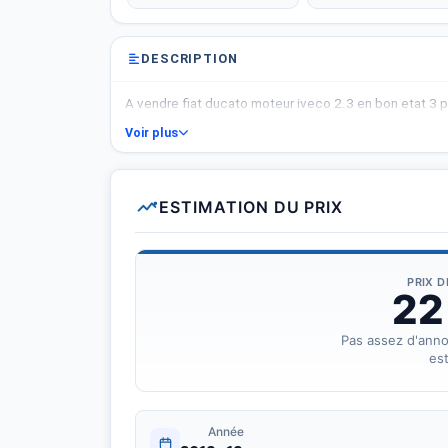
DESCRIPTION
A vendre fiat ducato moteur iveco 2.3 en bon etat 3 p
Voir plus
ESTIMATION DU PRIX
PRIX 
22
Pas assez d'ann
est
Année