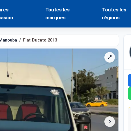
ures
Toutes les
Toutes les
casion
marques
régions
Manouba
Fiat Ducato 2013