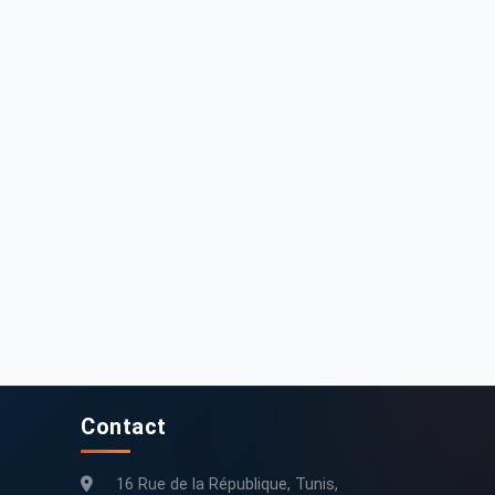
2 000 DT
9 300 DT
at Grande punto 2013 195000 km
Fiat Punto 1994 Essence
195 000 km
2013
250 000 km
1994
Contact
16 Rue de la République, Tunis,