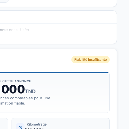
neus non utilisés
Fiabilité Insuffisante
DE CETTE ANNONCE
 000
TND
onces comparables pour une
imation fiable.
Kilométrage