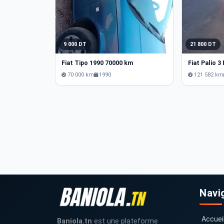
9 000 DT
21 800 DT
Fiat Tipo 1990 70000 km
Fiat Palio 3
70 000 km
1990
121 582 km
Navi
Accuei
Baniola.tn
est une plateforme