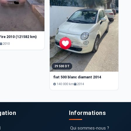
2
 Fire 2010 (121582 km)
Fi
2010
29 500 DT
fiat 500 blanc diamant 2014
140 000 km
2014
gation
Informations
l
Qui sommes-nous ?