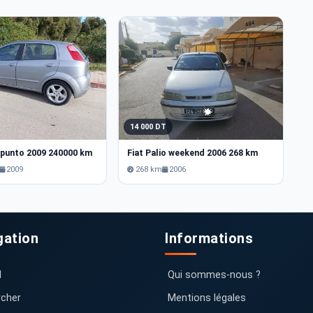
14 000 DT
1
 punto 2009 240000 km
Fiat Palio weekend 2006 268 km
Fi
2009
268 km
2006
gation
Informations
l
Qui sommes-nous ?
cher
Mentions légales