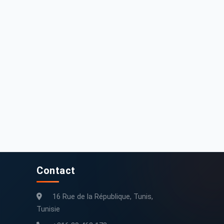
2 000 DT
18 500 DT
at Punto 2005 Essence
Fiat Panda 2005 Essence 341 000 km
200 000 km
2005
341 000 km
2005
Contact
16 Rue de la République, Tunis,
Tunisie