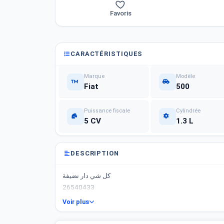
Favoris
CARACTÉRISTIQUES
Marque
Modèle
Fiat
500
Puissance fiscale
Cylindrée
5 CV
1.3 L
DESCRIPTION
كل شي دار نضيفة
26540433
Voir plus