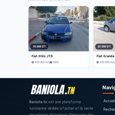
18 000 DT
25 000 DT
Fiat Stilo JTD
Fiat Grande
450 000 km
2005
240 000 km
Navi
Accuei
Baniola.tn
est une plateforme
tunisienne dédiée à l’achat et la vente
Recher
de voitures d’occasion. Retrouvez des