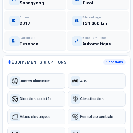
Ssangyong
Tivoli
Année
Kilométrage
2017
134 000 km
Carburant
Boîte de vitesse
Essence
Automatique
ÉQUIPEMENTS & OPTIONS
17 options
Jantes aluminium
ABS
Direction assistée
Climatisation
Vitres électriques
Fermeture centrale