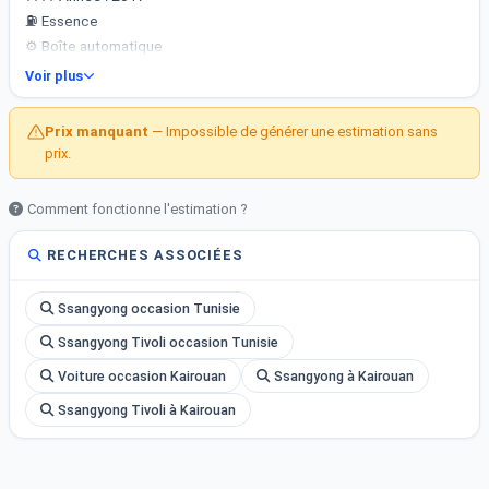
⛽ Essence
⚙️ Boîte automatique
Voir plus
✅ Compacte, confortable et économique
✅ Idéale pour la ville et les longs trajets
Prix manquant
— Impossible de générer une estimation sans
prix.
Comment fonctionne l'estimation ?
RECHERCHES ASSOCIÉES
Ssangyong occasion Tunisie
Ssangyong Tivoli occasion Tunisie
Voiture occasion Kairouan
Ssangyong à Kairouan
Ssangyong Tivoli à Kairouan