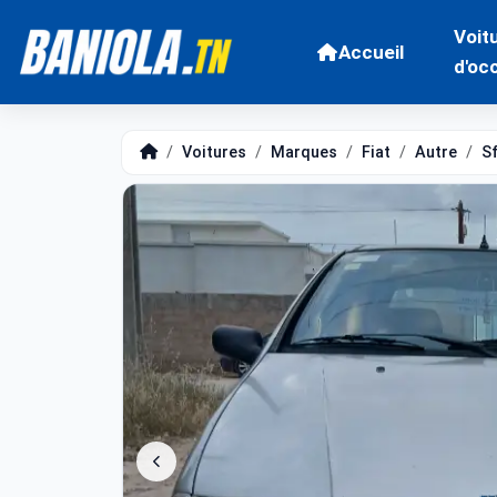
Voit
Accueil
d'oc
Voitures
Marques
Fiat
Autre
S