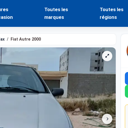
ures
Toutes les
Toutes les
casion
marques
régions
fax
Fiat Autre 2000