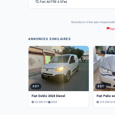
Fiat AUTRE à Sfax
Baniola.tn n'est pas responsabl
Sig
ANNONCES SIMILAIRES
0 DT
0 DT
Fiat Doblo 2024 Diesel
Fiat Palio 
60 000 km
2024
214 000 km