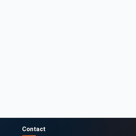
2 000 DT
45 000 DT
nault Clio 2018 125000 km
Renault Clio 5 2021 - 108 km - E
125 000 km
2018
108 km
2021
Contact