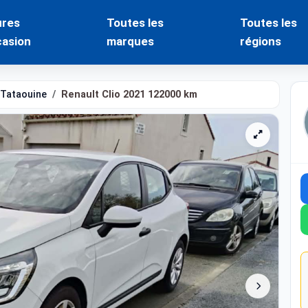
ures
Toutes les
Toutes les
casion
marques
régions
Tataouine
Renault Clio 2021 122000 km