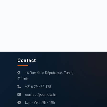
113 000 km
2020
400 000 km
1999
Contact
16 Rue de la République, Tunis,
Tunisie
+216 29 462 178
contact@baniola.tn
Lun - Ven : 9h - 18h