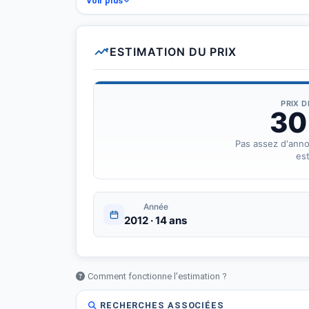
Voir plus
Feux auto
Essuie-glace auto
Boîte 6 manuelle. Embrayage récemment changé avec 
ESTIMATION DU PRIX
Moteur impeccable sincèrement aucune consommation
PRIX 
30
Pas assez d'ann
est
Année
2012 · 14 ans
Comment fonctionne l'estimation ?
RECHERCHES ASSOCIÉES