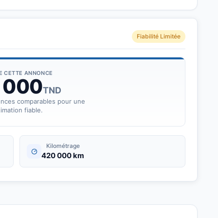
le volant moteur tous origine
Fiabilité Limitée
 d&amp;#039;huile et vous pouvez vérifier
DE CETTE ANNONCE
 000
TND
onces comparables pour une
imation fiable.
Kilométrage
420 000 km