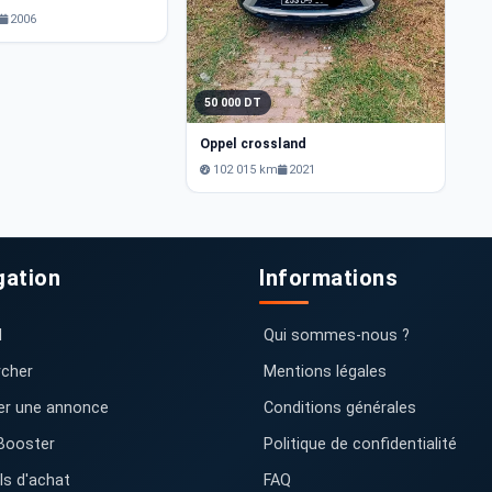
2006
50 000 DT
Oppel crossland
102 015 km
2021
gation
Informations
l
Qui sommes-nous ?
cher
Mentions légales
er une annonce
Conditions générales
Booster
Politique de confidentialité
ls d'achat
FAQ