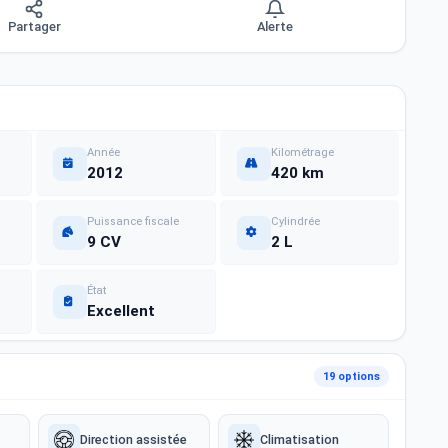
Partager
Alerte
Année
Kilométrage
2012
420 km
Puissance fiscale
Cylindrée
9 CV
2 L
État
Excellent
19 options
Direction assistée
Climatisation