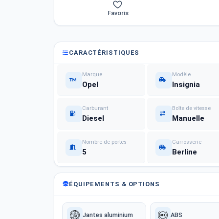
Favoris
CARACTÉRISTIQUES
Marque
Modèle
Opel
Insignia
Carburant
Boîte de vitesse
Diesel
Manuelle
Nombre de portes
Carrosserie
5
Berline
ÉQUIPEMENTS & OPTIONS
Jantes aluminium
ABS