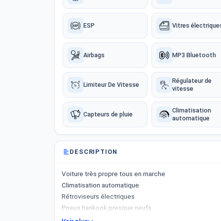
ESP
Vitres électrique
Airbags
MP3 Bluetooth
Régulateur de
Limiteur De Vitesse
vitesse
Climatisation
Capteurs de pluie
automatique
DESCRIPTION
Voiture très propre tous en marche
Climatisation automatique
Rétroviseurs électriques
Pneus hankook presque neufs
Malle spacieux