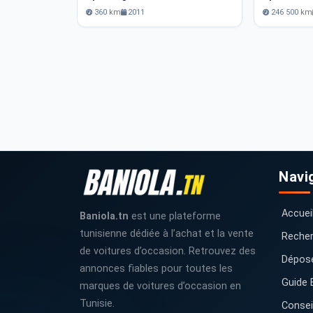
360 km
2011
246 500 km
Navi
Accuei
Baniola.tn
est une plateforme
tunisienne dédiée à l’achat et la vente
Recher
de voitures d’occasion. Retrouvez des
Dépos
annonces fiables pour toutes les
Guide 
marques de voitures d’occasion en
Tunisie.
Consei