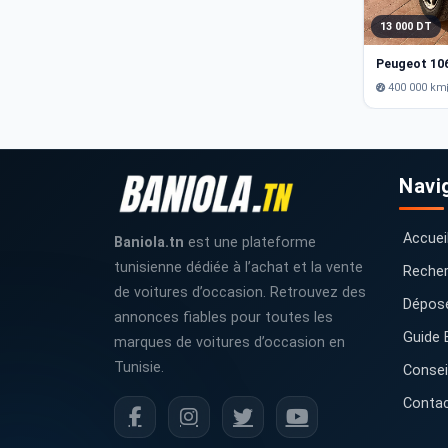
13 000 DT
Peugeot 10
400 000 km
Navi
Accuei
Baniola.tn
est une plateforme
tunisienne dédiée à l’achat et la vente
Recher
de voitures d’occasion. Retrouvez des
Dépos
annonces fiables pour toutes les
Guide 
marques de voitures d’occasion en
Tunisie.
Consei
Conta