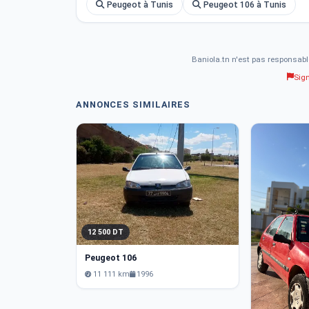
Peugeot à Tunis
Peugeot 106 à Tunis
Baniola.tn n'est pas responsabl
Sig
ANNONCES SIMILAIRES
12 500 DT
Peugeot 106
11 111 km
1996