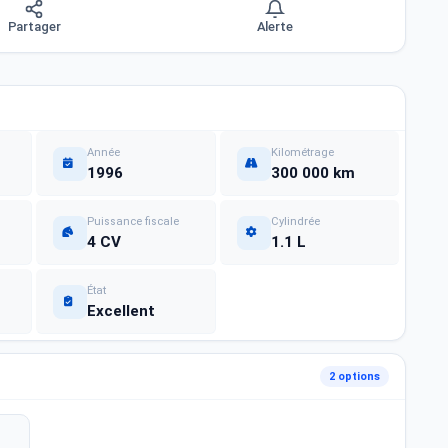
Partager
Alerte
Année
Kilométrage
1996
300 000 km
Puissance fiscale
Cylindrée
4 CV
1.1 L
État
Excellent
2 options