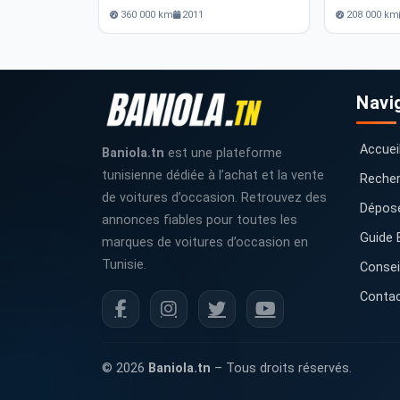
360 000 km
2011
208 000 km
Navi
Accuei
Baniola.tn
est une plateforme
tunisienne dédiée à l’achat et la vente
Recher
de voitures d’occasion. Retrouvez des
Dépos
annonces fiables pour toutes les
Guide 
marques de voitures d’occasion en
Tunisie.
Consei
Conta
© 2026
Baniola.tn
– Tous droits réservés.