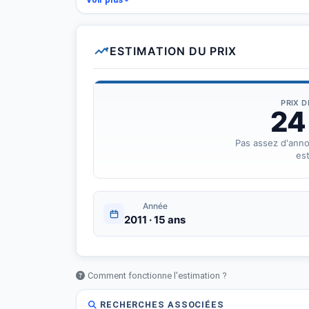
Salon couir????
✅ Moteur en bon état
ESTIMATION DU PRIX
✅ Consommation faible
✅ Climatisation fonctionnelle
✅ Papiers en règle
PRIX 
24
Pas assez d'ann
est
Année
2011 · 15 ans
Comment fonctionne l'estimation ?
RECHERCHES ASSOCIÉES