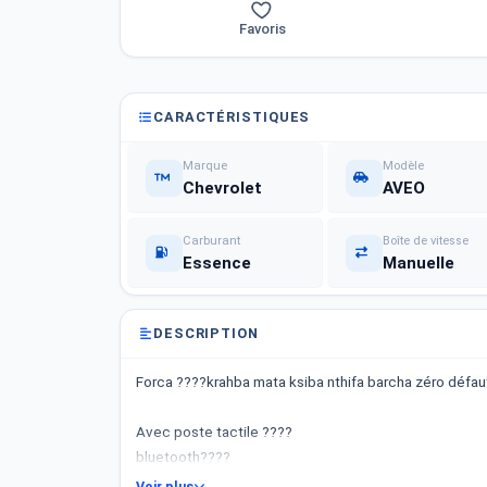
Favoris
CARACTÉRISTIQUES
Marque
Modèle
Chevrolet
AVEO
Carburant
Boîte de vitesse
Essence
Manuelle
DESCRIPTION
Forca ????krahba mata ksiba nthifa barcha zéro défau
Avec poste tactile ????
bluetooth????
de recul????
Voir plus