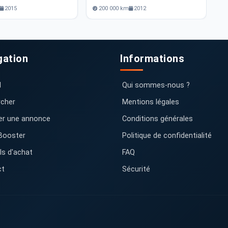
2015
200 000 km
2012
gation
Informations
l
Qui sommes-nous ?
cher
Mentions légales
er une annonce
Conditions générales
Booster
Politique de confidentialité
ls d'achat
FAQ
ct
Sécurité