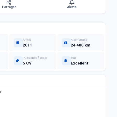
Partager
Alerte
Année
Kilométrage
2011
24 400 km
Puissance fiscale
État
5 CV
Excellent
t