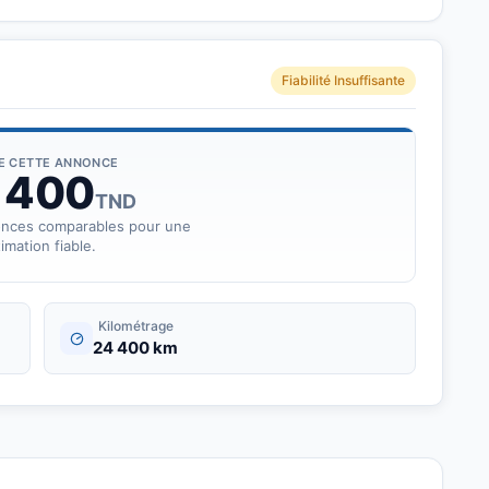
Fiabilité Insuffisante
DE CETTE ANNONCE
 400
TND
onces comparables pour une
imation fiable.
Kilométrage
24 400 km