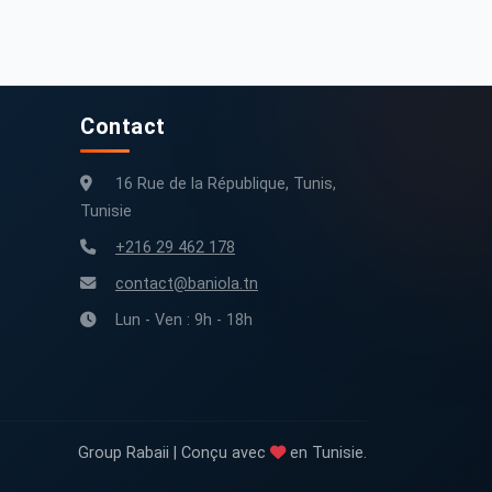
0 km
2017
178 000 km
2013
Contact
16 Rue de la République, Tunis,
Tunisie
+216 29 462 178
contact@baniola.tn
Lun - Ven : 9h - 18h
Group Rabaii | Conçu avec
en Tunisie.