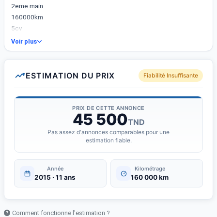
2eme main
160000km
5cv
Essence
Voir plus
Boîte manuelle
Régulateur/ limiteir de vitesse
Commandes au voulant
ESTIMATION DU PRIX
Fiabilité Insuffisante
4 vitres électriques
Détecteur de lumière
Détecteur de pluie
PRIX DE CETTE ANNONCE
45 500
Assistance démarrage en côte
TND
Écran
Pas assez d'annonces comparables pour une
Jantes allu
estimation fiable.
Entretenue chez maison audi avec factures
Jamais accidentée
Année
Kilométrage
Prix : 45500dt
2015 · 11 ans
160 000 km
Légèrement négociable
Comment fonctionne l'estimation ?