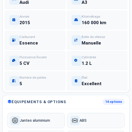
Audi
A3
Année
Kilométrage
2015
160 000 km
Carburant
Boîte de vitesse
Essence
Manuelle
Puissance fiscale
Cylindrée
5 CV
1.2 L
Nombre de portes
État
5
Excellent
ÉQUIPEMENTS & OPTIONS
14 options
Jantes aluminium
ABS