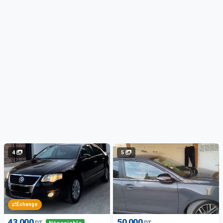
4
5
Échange
43 000
50 000
DT
DT