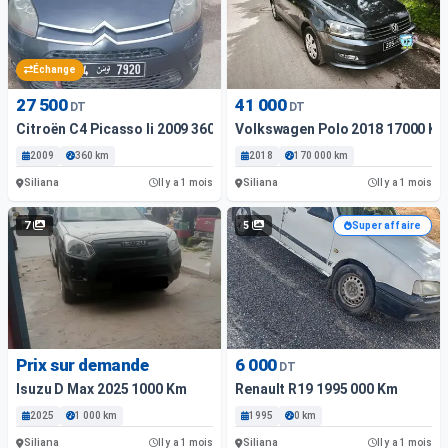
Échange
27 500
41 000
DT
DT
Citroën C4 Picasso Ii 2009 360 Km
Volkswagen Polo 2018 17000 K
2009
360 km
2018
170 000 km
Siliana
Siliana
Il y a 1 mois
Il y a 1 mois
7
5
Super affaire
Prix sur demande
6 000
DT
Isuzu D Max 2025 1000 Km
Renault R19 1995 000 Km
2025
1 000 km
1995
0 km
Siliana
Siliana
Il y a 1 mois
Il y a 1 mois