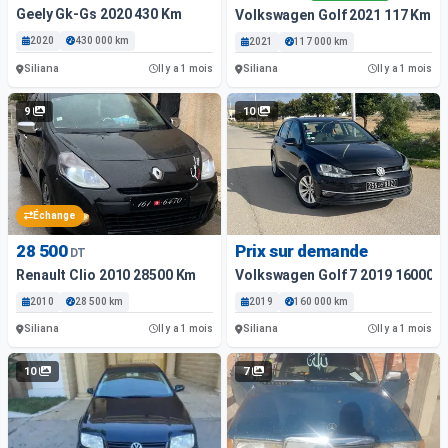
Geely Gk-Gs 2020 430 Km
Volkswagen Golf 2021 117 Km
2020
430 000 km
2021
117 000 km
Siliana
Siliana
Il y a 1 mois
Il y a 1 mois
9
10
Échange
28 500
Prix sur demande
DT
Renault Clio 2010 28500 Km
Volkswagen Golf 7 2019 16000 
2010
28 500 km
2019
160 000 km
Siliana
Siliana
Il y a 1 mois
Il y a 1 mois
10
7