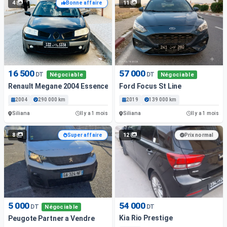
4
11
Bonne affaire
16 500
57 000
DT
DT
Négociable
Négociable
Renault Megane 2004 Essence 290 000 Km Siliana
Ford Focus St Line
2004
290 000 km
2019
139 000 km
Siliana
Siliana
Il y a 1 mois
Il y a 1 mois
8
12
Super affaire
Prix normal
5 000
54 000
DT
DT
Négociable
Kia Rio Prestige
Peugote Partner a Vendre