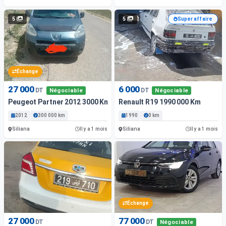
5
5
Super affaire
Échange
27 000
6 000
DT
DT
Négociable
Négociable
Peugeot Partner 2012 3000 Km
Renault R19 1990 000 Km
2012
300 000 km
1990
0 km
Siliana
Siliana
Il y a 1 mois
Il y a 1 mois
Échange
27 000
77 000
DT
DT
Négociable