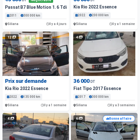
Négociable
Kia Rio 2022 Essence
Passat B7 Blue Motion 1. 6 Tdi 5Cv
2022
200 000 km
2011
300 000 km
Siliana
Siliana
Il y a 4 jours
Il y a 1 semaine
12
4
Prix sur demande
36 000
DT
Kia Rio 2022 Essence
Fiat Tipo 2017 Essence
2022
135 000 km
2017
300 000 km
Siliana
Siliana
Il y a 1 semaine
Il y a 3 semaines
4
6
Bonne affaire