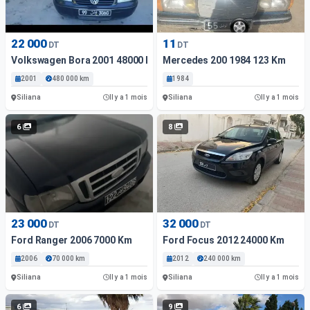
22 000
11
DT
DT
Volkswagen Bora 2001 48000 Km
Mercedes 200 1984 123 Km
2001
480 000 km
1984
Siliana
Siliana
Il y a 1 mois
Il y a 1 mois
6
8
23 000
32 000
DT
DT
Ford Ranger 2006 7000 Km
Ford Focus 2012 24000 Km
2006
70 000 km
2012
240 000 km
Siliana
Siliana
Il y a 1 mois
Il y a 1 mois
6
9