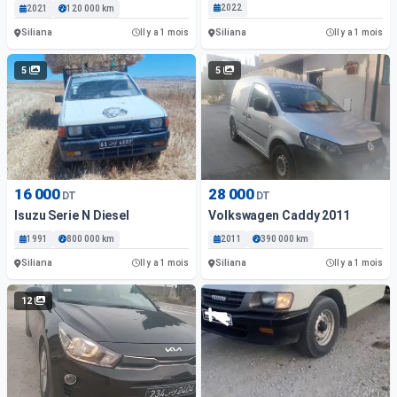
2022
2021
120 000 km
Siliana
Siliana
Il y a 1 mois
Il y a 1 mois
5
5
16 000
28 000
DT
DT
Isuzu Serie N Diesel
Volkswagen Caddy 2011
1991
800 000 km
2011
390 000 km
Siliana
Siliana
Il y a 1 mois
Il y a 1 mois
12