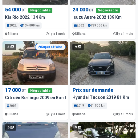
54 000
24 000
DT
DT
Négociable
Négociable
Kia Rio 2022 134 Km
Isuzu Autre 2002 139 Km
2022
134 000 km
2002
139 000 km
Siliana
Siliana
Il y a 1 mois
Il y a 1 mois
3
9
Super affaire
17 000
Prix sur demande
DT
Négociable
Hyundai Tucson 2019 81 Km
Citroën Berlingo 2009 en Bon État sans Climatisation
2019
81 000 km
2009
Siliana
Siliana
Il y a 1 mois
Il y a 1 mois
6
9