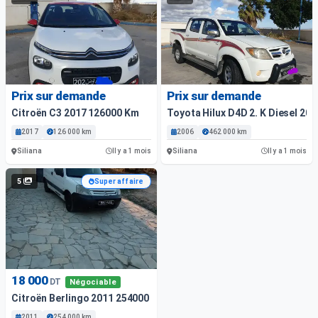
Prix sur demande
Prix sur demande
Citroën C3 2017 126000 Km
Toyota Hilux D4D 2. K Diesel 20
2017
126 000 km
2006
462 000 km
Siliana
Siliana
Il y a 1 mois
Il y a 1 mois
5
Super affaire
18 000
DT
Négociable
Citroën Berlingo 2011 254000 Km
2011
254 000 km