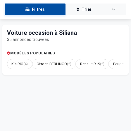
Filtres
Trier
Voiture occasion à Siliana
35 annonces trouvées
MODÈLES POPULAIRES
Kia RIO
(4)
Citroen BERLINGO
(2)
Renault R19
(2)
Peugeot Pa