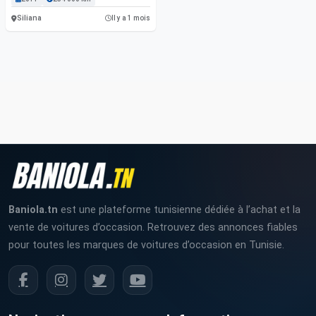
Siliana
Il y a 1 mois
Baniola.tn
est une plateforme tunisienne dédiée à l’achat et la
vente de voitures d’occasion. Retrouvez des annonces fiables
pour toutes les marques de voitures d’occasion en Tunisie.