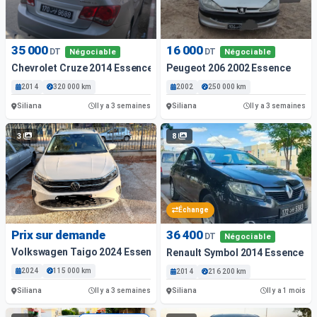
35 000
16 000
DT
DT
Négociable
Négociable
Chevrolet Cruze 2014 Essence
Peugeot 206 2002 Essence
2014
320 000 km
2002
250 000 km
Siliana
Siliana
Il y a 3 semaines
Il y a 3 semaines
3
8
Échange
Prix sur demande
36 400
DT
Négociable
Volkswagen Taigo 2024 Essence
Renault Symbol 2014 Essence 21
2024
115 000 km
2014
216 200 km
Siliana
Siliana
Il y a 3 semaines
Il y a 1 mois