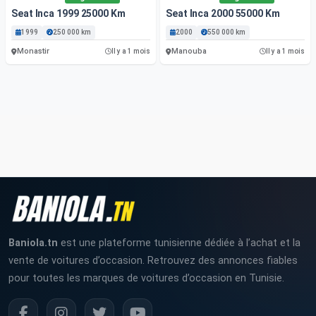
Seat Inca 1999 25000 Km
Seat Inca 2000 55000 Km
1999
250 000 km
2000
550 000 km
Monastir
Manouba
Il y a 1 mois
Il y a 1 mois
Baniola.tn
est une plateforme tunisienne dédiée à l’achat et la
vente de voitures d’occasion. Retrouvez des annonces fiables
pour toutes les marques de voitures d’occasion en Tunisie.