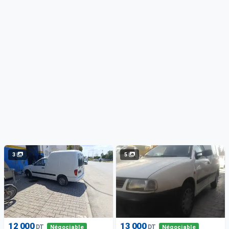
3
5
12 000
13 000
DT
DT
Négociable
Négociable