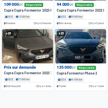
109 000
94 000
DT
DT
Négociable
Négociable
Cupra Cupra Formentor 2023 Hybride
Cupra Cupra Formentor 2022 Hy
2023
13 000 km
2022
50 000 km
Sousse
Ben arous
Il y a 3 heures
Il y a 3 jours
6
8
Prix sur demande
135 000
DT
Négociable
Cupra Cupra Formentor 2023 77000 Km
Cupra Formentor Phase 2
2023
77 000 km
2024
41 000 km
Sidi bouzid
Tunis
Il y a 1 mois
Il y a 1 mois