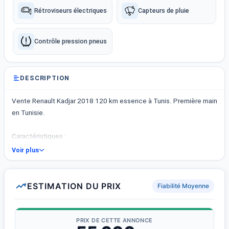
Rétroviseurs électriques
Capteurs de pluie
Contrôle pression pneus
DESCRIPTION
Vente Renault Kadjar 2018 120 km essence à Tunis. Première main
en Tunisie.
Caractéristiques :
- Renault Kadjar (première main)
Voir plus
- Année : 2018
- Kilométrage : 120 km
- Carburant : Essence
ESTIMATION DU PRIX
Fiabilité Moyenne
- Boîte de vitesse : Manuelle
- Carrosserie : SUV / 4x4
- État : Neuf
PRIX DE CETTE ANNONCE