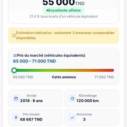
55 000
- Puissance fiscale : 7 CV
TND
Excellente affaire
Contactez-nous pour plus d&amp;amp;#039;informations sur ce
21.4 % sous le prix d'un véhicule équivalent
véhicule disponible en Tunisie.
Estimation indicative : seulement 3 annonces comparables
disponibles.
Prix du marché (véhicules équivalents)
65 000 – 71 000 TND
65 000 TND
Cette annonce
71 000 TND
Année
Kilométrage
2018 · 8 ans
120 000 km
Prix moyen
Annonces
68 667 TND
3