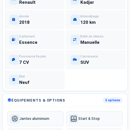
Renault
Kadjar
Année
Kilométrage
2018
120 km
Carburant
Boîte de vitesse
Essence
Manuelle
Puissance fiscale
Carrosserie
7 CV
SUV
État
Neuf
ÉQUIPEMENTS & OPTIONS
5 options
Jantes aluminium
Start & Stop