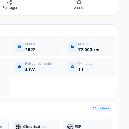
Partager
Alerte
Année
Kilométrage
2022
72 000 km
Puissance fiscale
Cylindrée
4 CV
1 L
12 options
ée
Climatisation
ESP