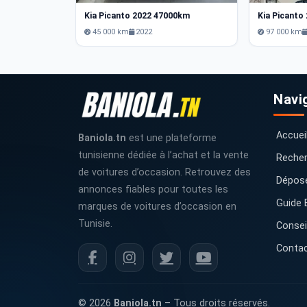
Kia Picanto 2022 47000km
Kia Picanto
45 000 km
2022
97 000 km
Navi
Accuei
Baniola.tn
est une plateforme
tunisienne dédiée à l’achat et la vente
Recher
de voitures d’occasion. Retrouvez des
Dépos
annonces fiables pour toutes les
Guide 
marques de voitures d’occasion en
Tunisie.
Consei
Conta
© 2026
Baniola.tn
– Tous droits réservés.