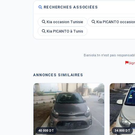
RECHERCHES ASSOCIÉES
Kia occasion Tunisie
Kia PICANTO occasion
Kia PICANTO à Tunis
Baniola.tn n'est pas responsabl
Sig
ANNONCES SIMILAIRES
40 000 DT
34 800 DT