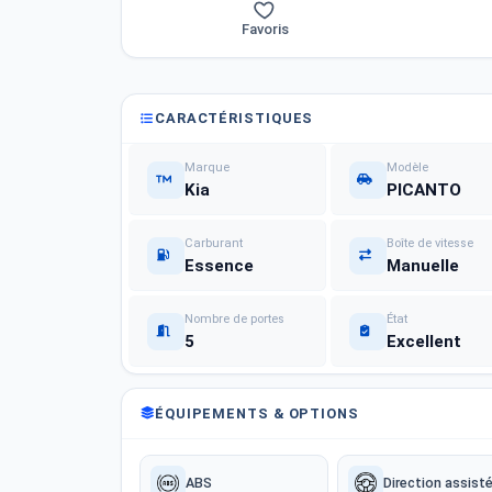
Favoris
CARACTÉRISTIQUES
Marque
Modèle
Kia
PICANTO
Carburant
Boîte de vitesse
Essence
Manuelle
Nombre de portes
État
5
Excellent
ÉQUIPEMENTS & OPTIONS
ABS
Direction assist