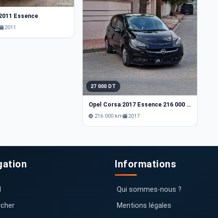
 2011 Essence
2
2011
O
27 000 DT
Opel Corsa 2017 Essence 216 000 km Tunis
216 000 km
2017
gation
Informations
l
Qui sommes-nous ?
cher
Mentions légales