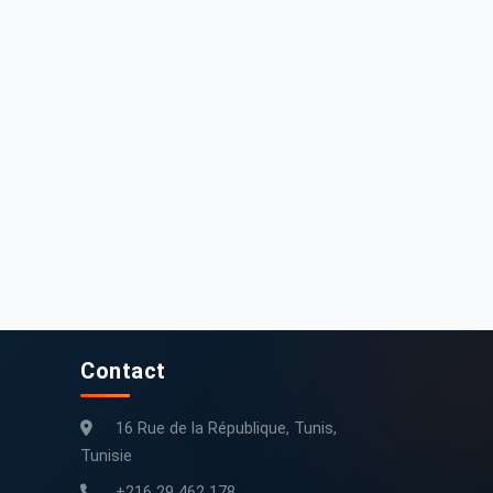
8 000 DT
29 000 DT
pel Corsa 2015 144000 km
Opel Corsa 2016 Essence
144 000 km
2015
125 000 km
2016
Contact
16 Rue de la République, Tunis,
Tunisie
+216 29 462 178