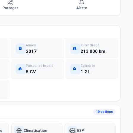
Partager
Alerte
Année
Kilométrage
2017
213 000 km
Puissance fiscale
Cylindrée
5 CV
1.2 L
10 options
ée
Climatisation
ESP