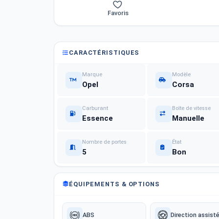
Favoris
CARACTÉRISTIQUES
Marque
Modèle
Opel
Corsa
Carburant
Boîte de vitesse
Essence
Manuelle
Nombre de portes
État
5
Bon
ÉQUIPEMENTS & OPTIONS
ABS
Direction assist