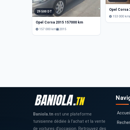
Opel Corsa
29 500 DT
153 000 km
Opel Corsa 2015 157000 km
157 000 km
2015
Navi
Accuei
Baniola.tn
est une plateforme
tunisienne dédiée à l’achat et la vente
Recher
de voitures d’occasion. Retrouvez des