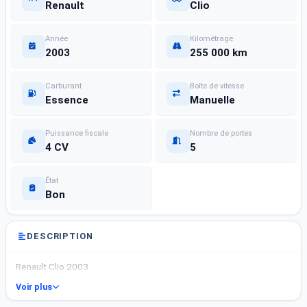
Renault
Clio
Année
Kilométrage
2003
255 000 km
Carburant
Boîte de vitesse
Essence
Manuelle
Puissance fiscale
Nombre de portes
4 CV
5
État
Bon
DESCRIPTION
Renault Clio 2003
Voir plus