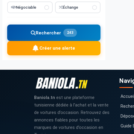
Négociable
Échange
Rechercher
243
Créer une alerte
Navi
Accuei
Baniola.tn
est une plateforme
tunisienne dédiée à l’achat et la vente
Recher
de voitures d’occasion. Retrouvez des
Dépos
annonces fiables pour toutes les
Guide 
marques de voitures d’occasion en