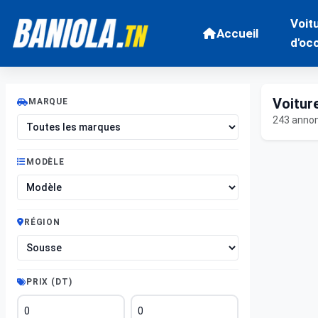
Voit
Accueil
d'oc
Voitur
MARQUE
243 anno
MODÈLE
RÉGION
PRIX (DT)