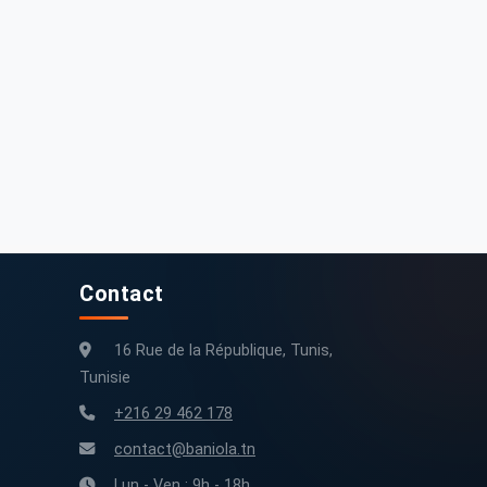
Contact
16 Rue de la République, Tunis,
Tunisie
+216 29 462 178
contact@baniola.tn
Lun - Ven : 9h - 18h