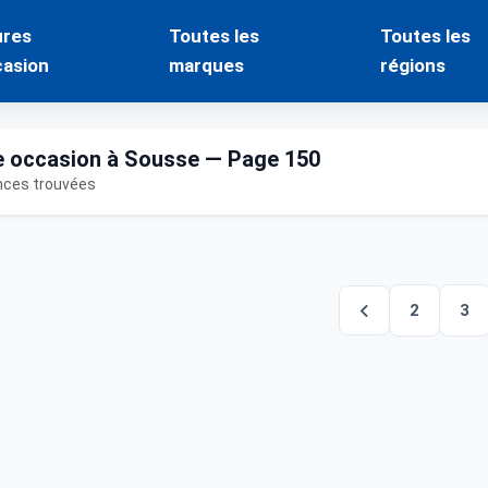
ures
Toutes les
Toutes les
casion
marques
régions
e occasion à Sousse — Page 150
nces trouvées
2
3